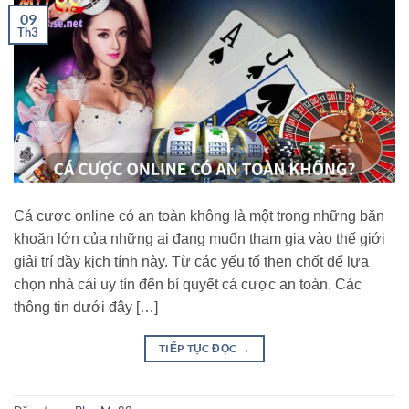
09
Th3
Cá cược online có an toàn không là một trong những băn
khoăn lớn của những ai đang muốn tham gia vào thế giới
giải trí đầy kịch tính này. Từ các yếu tố then chốt để lựa
chọn nhà cái uy tín đến bí quyết cá cược an toàn. Các
thông tin dưới đây […]
TIẾP TỤC ĐỌC
→