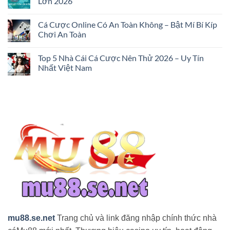
Lớn 2026
Á
ở
Chuẩn
Bắn
Không
Xác
Cá
có
Cá Cược Online Có An Toàn Không – Bật Mí Bí Kíp
Dành
H5
bình
Cho
–
luận
Chơi An Toàn
Bạn
Săn
ở
Mới
Thưởng
Tiến
Không
Đại
Lên
có
Top 5 Nhà Cái Cá Cược Nên Thử 2026 – Uy Tín
Dương
Miền
bình
Bao
Nam
luận
Nhất Việt Nam
La
–
ở
Tại
Chơi
Cá
Không
Mu88
Đơn
Cược
có
Giản
Online
bình
Nhận
Có
luận
Thưởng
An
ở
Lớn
Toàn
Top
2026
Không
5
–
Nhà
Bật
Cái
Mí
Cá
Bí
Cược
Kíp
Nên
Chơi
Thử
An
2026
Toàn
–
Uy
Tín
Nhất
Việt
Nam
mu88.se.net
Trang chủ và link đăng nhập chính thức nhà