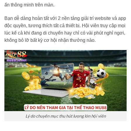
ấn thông minh trên màn.
Bạn dễ dàng hoàn tất với 2 nền tảng giải trí website và app
độc quyền, tương thích tất cả thiết bị. Hội viên truy cập mọi
lúc kể cả khi đang di chuyển hay chỉ có vài phút nghỉ ngơi,
không bỏ lỡ bất kỳ cơ hội nhận thưởng nào.
Lý do chuyên mục thu hút lượng lớn hội viên