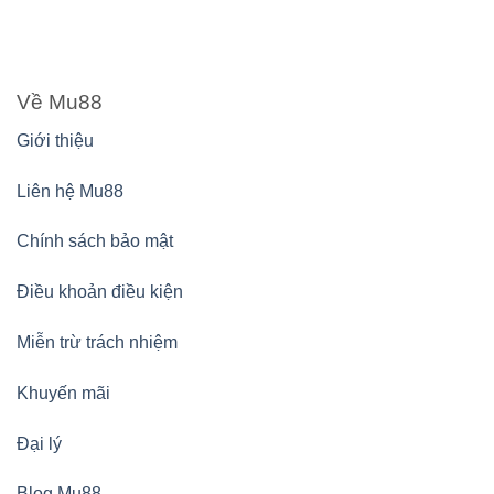
Về Mu88
Giới thiệu
Liên hệ Mu88
Chính sách bảo mật
Điều khoản điều kiện
Miễn trừ trách nhiệm
Khuyến mãi
Đại lý
Blog Mu88