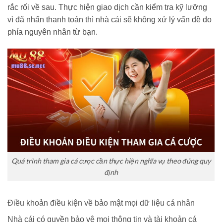
rắc rối về sau. Thực hiện giao dịch cần kiểm tra kỹ lưỡng
vì đã nhấn thanh toán thì nhà cái sẽ không xử lý vấn đề do
phía nguyên nhân từ bạn.
Quá trình tham gia cá cược cần thực hiện nghĩa vụ theo đúng quy
định
Điều khoản điều kiện về bảo mật mọi dữ liệu cá nhân
Nhà cái có quyền bảo vệ mọi thông tin và tài khoản cá