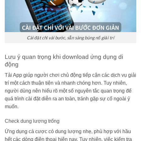
Cài đặt chỉ vài bước, sẵn sàng bùng nổ giải trí
Lưu ý quan trọng khi download ứng dụng di
động
Tải App giúp người chơi chủ động tiếp cận các dịch vụ giải
trí một cách thuận tiện và nhanh chóng hơn. Tuy nhiên,
người dùng nên hiểu rõ một số nguyên tắc quan trọng để
quá trình cài đặt diễn ra an toàn, tránh gặp sự cố ngoài ý
muốn.
Check dung lượng trống
Ứng dụng cá cược có dung lượng nhẹ, phù hợp với hầu
hết các dòng điện thoại hiện nay. Tuy nhiên, việc kiểm tra