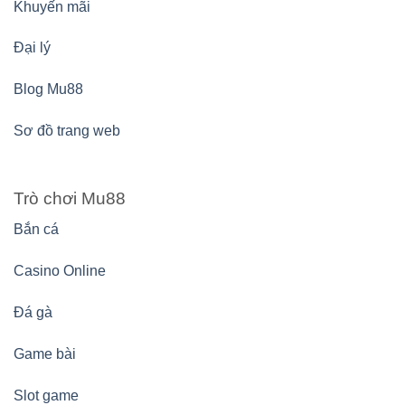
Khuyến mãi
Đại lý
Blog Mu88
Sơ đồ trang web
Trò chơi Mu88
Bắn cá
Casino Online
Đá gà
Game bài
Slot game