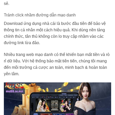
sẻ.
Tránh click nhầm đường dẫn mạo danh
Download ứng dụng nhà cái là bước đầu tiên để bảo vệ
thông tin cá nhân một cách hiệu quả. Khi dùng nền tảng
chính thức, tân thủ không còn lo truy cập nhầm vào các
đường link lừa đảo.
Nhiều trang web mạo danh có thể khiến bạn mất tiền và rò
rỉ dữ liệu. Với hệ thống bảo mật tiên tiến, chúng tôi mang
đến môi trường cá cược an toàn, minh bạch & hoàn toàn
yên tâm.