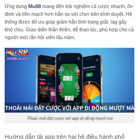
Ứng dụng
Mu88
mang đến trải nghiệm cá cược nhanh, ổn
định và liền mạch hơn hẳn so với chơi trên trình duyệt. Hệ
thống được tối ưu giúp giảm hẳn tình trạng giật, lag gây
khó chịu. Giao diện thân thiện, dễ thao tác, phù hợp cho cả
người mới lẫn hội viên lâu năm.
Thoải mái đặt cược với app di dộng mượt mà
Hướng dẫn tải app trên hai hệ điều hành phổ