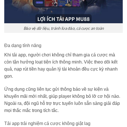
Bảo vệ dữ liệu, tránh lừa đảo, cá cược an toàn
Đa dạng tính năng
Khi tải app, người chơi không chỉ tham gia cá cược mà
còn tận hưởng loạt tiện ích thông minh. Việc theo dõi kết
quả, nạp rút tiền hay quản lý tài khoản đều cực kỳ nhanh
gọn.
Ứng dụng cũng liên tục gửi thông báo về sự kiện và
khuyến mãi mới nhất, giúp player không bỏ lỡ cơ hội nào.
Ngoài ra, đội ngũ hỗ trợ trực tuyến luôn sẵn sàng giải đáp
mọi thắc mắc trong tích tắc.
Tải app trải nghiệm cá cược không giật lag